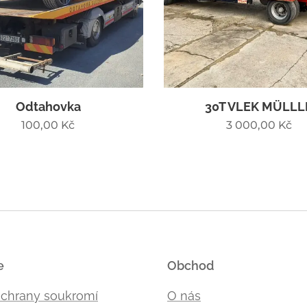
Odtahovka
30T VLEK MÜLLL
100,00
Kč
3 000,00
Kč
e
Obchod
ochrany soukromí
O nás