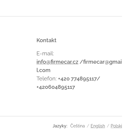
Kontakt
E-mail:
info@firmecar.cz
/firmecar@gmai
l.com
Telefon:
+420 774895117/
+420604895117
Jazyky
Čeština
English
Polski