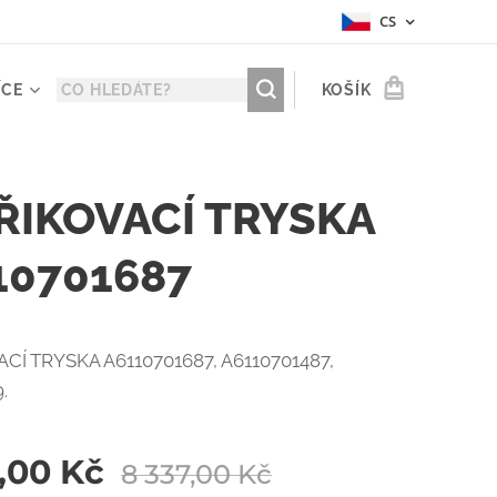
CS
ÍCE
KOŠÍK
ŘIKOVACÍ TRYSKA
10701687
CÍ TRYSKA A6110701687, A6110701487,
.
,00
Kč
8 337,00
Kč