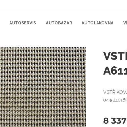
AUTOSERVIS
AUTOBAZAR
AUTOLAKOVNA
V
VST
A61
VSTŘIKOVA
0445110189
8 337