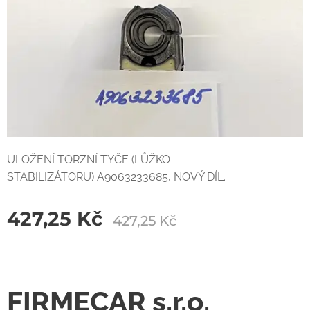
ULOŽENÍ TORZNÍ TYČE (LŮŽKO
STABILIZÁTORU) A9063233685, NOVÝ DÍL.
427,25
Kč
427,25
Kč
FIRMECAR s.r.o.