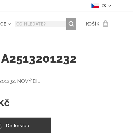
CS
ÍCE
KOŠÍK
 A2513201232
201232, NOVÝ DÍL.
Kč
Do košíku