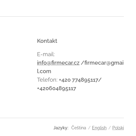
Kontakt
E-mail:
info@firmecar.cz
/firmecar@gmai
l.com
Telefon:
+420 774895117/
+420604895117
Jazyky
Čeština
English
Polski