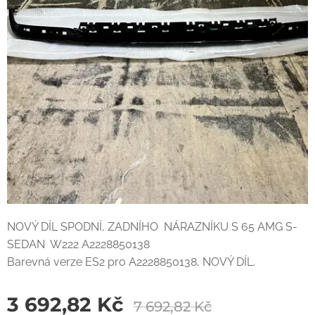
NOVÝ DÍL SPODNÍ, ZADNÍHO NÁRAZNÍKU S 65 AMG S-
SEDAN W222 A2228850138
Barevná verze ES2 pro A2228850138, NOVÝ DÍL.
3 692,82
Kč
7 692,82
Kč