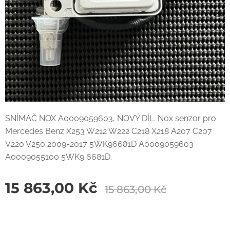
SNÍMAČ NOX A0009059603, NOVÝ DÍL. Nox senzor pro
Mercedes Benz X253 W212 W222 C218 X218 A207 C207
V220 V250 2009-2017 5WK96681D A0009059603
A0009055100 5WK9 6681D.
15 863,00
Kč
15 863,00
Kč