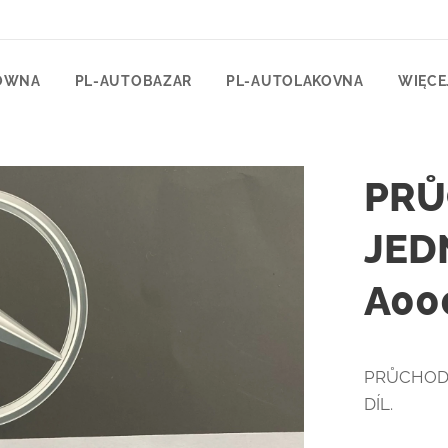
ÓWNA
PL-AUTOBAZAR
PL-AUTOLAKOVNA
WIĘCE
PRŮ
JED
A00
PRŮCHODK
DÍL.