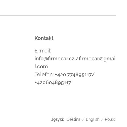
Kontakt
E-mail:
info@firmecar.cz
/firmecar@gmai
l.com
Telefon:
+420 774895117/
+420604895117
Języki
Čeština
English
Polski