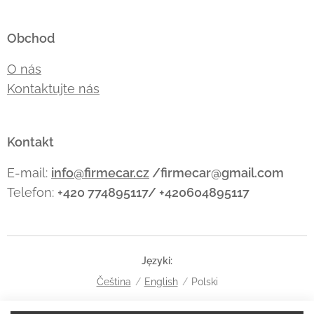
Obchod
O nás
Kontaktujte nás
Kontakt
E-mail:
info@firmecar.cz
/firmecar@gmail.com
Telefon:
+420 774895117/ +420604895117
Języki
Čeština
English
Polski