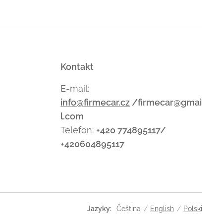
Kontakt
E-mail:
info@firmecar.cz
/firmecar@gmai
l.com
Telefon:
+420 774895117/
+420604895117
Jazyky
Čeština
English
Polski