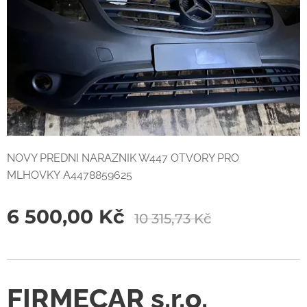
NOVY PREDNI NARAZNIK W447 OTVORY PRO
MLHOVKY A4478859625
6 500,00
Kč
10 315,73
Kč
FIRMECAR s.r.o.