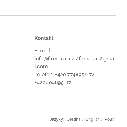
Kontakt
E-mail:
info@firmecar.cz
/firmecar@gmai
l.com
Telefon:
+420 774895117/
+420604895117
Jazyky
Čeština
English
Polski