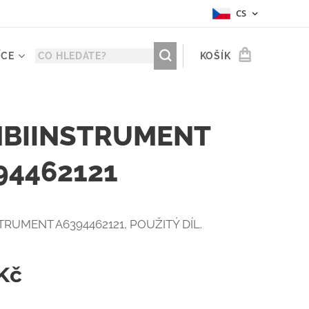
CS
ÍCE
KOŠÍK
BIINSTRUMENT
94462121
RUMENT A6394462121, POUŽITÝ DÍL.
Kč