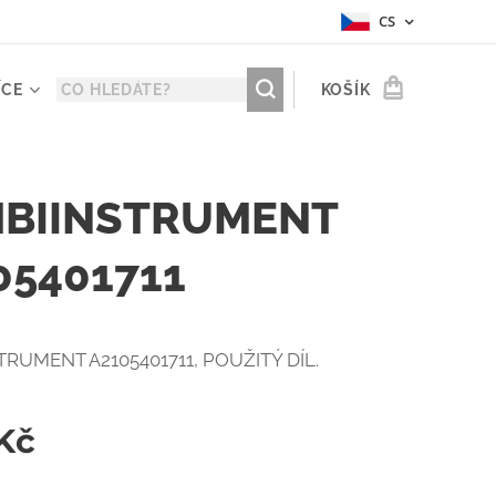
CS
ÍCE
KOŠÍK
BIINSTRUMENT
05401711
RUMENT A2105401711, POUŽITÝ DÍL.
Kč