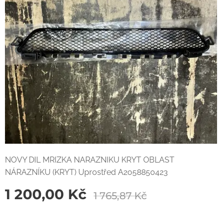
NOVY DIL MRIZKA NARAZNIKU KRYT OBLAST
NÁRAZNÍKU (KRYT) Uprostřed A2058850423
1 200,00
Kč
1 765,87
Kč