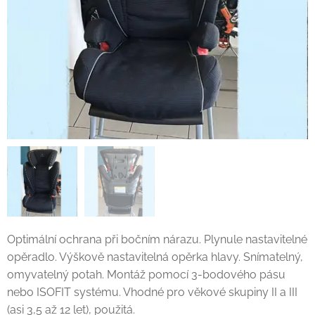
Optimální ochrana při bočním nárazu. Plynule nastavitelné
opěradlo. Výškově nastavitelná opěrka hlavy. Snímatelný,
omyvatelný potah. Montáž pomocí 3-bodového pásu
nebo ISOFIT systému. Vhodné pro věkové skupiny II a III
(asi 3,5 až 12 let), použitá.