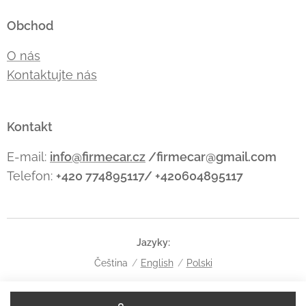
Obchod
O nás
Kontaktujte nás
Kontakt
E-mail:
info@firmecar.cz
/firmecar@gmail.com
Telefon:
+420 774895117/ +420604895117
Jazyky
Čeština
English
Polski