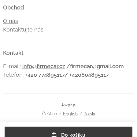
Obchod
O nás
Kontaktujte nás
Kontakt
E-mail:
info@firmecar.cz
/firmecar@gmail.com
Telefon:
+420 774895117/ +420604895117
Jazyky
Čeština
English
Polski
Do košíku